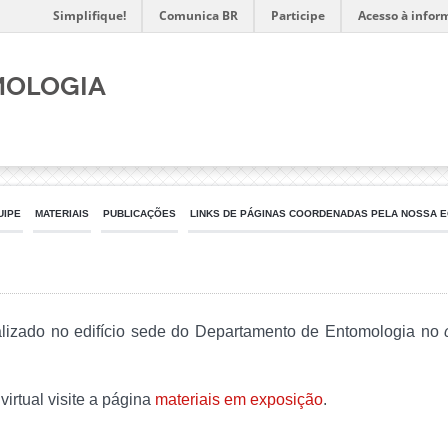
Simplifique!
Comunica BR
Participe
Acesso à infor
mologia
UIPE
MATERIAIS
PUBLICAÇÕES
LINKS DE PÁGINAS COORDENADAS PELA NOSSA E
alizado no edifício sede do Departamento de Entomologia no
irtual visite a página
materiais em exposição
.