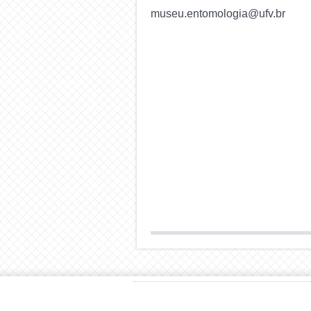
museu.entomologia@ufv.br