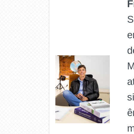
F
S
e
d
M
a
s
ê
m