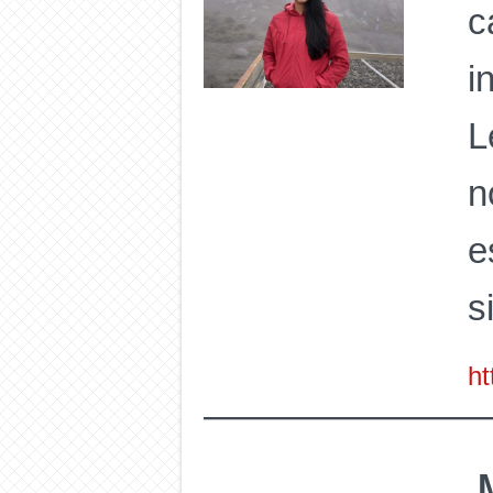
c
i
L
n
e
s
ht