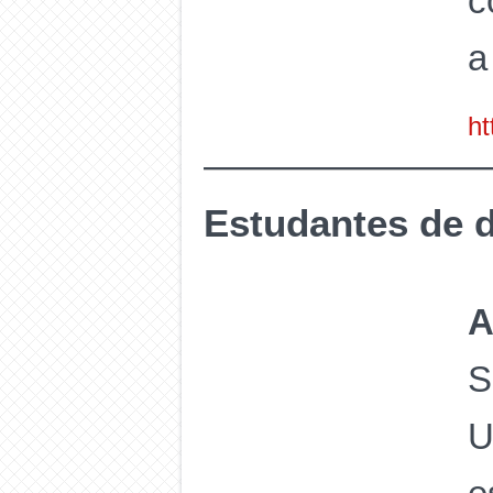
c
a
ht
Estudantes de 
A
S
U