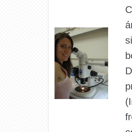
C
á
s
b
D
p
(
f