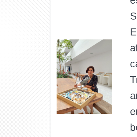
e
S
E
a
c
T
a
e
b