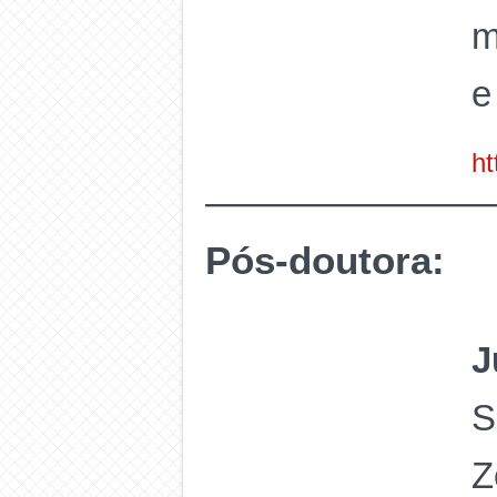
m
e
ht
Pós-doutora:
J
S
Z