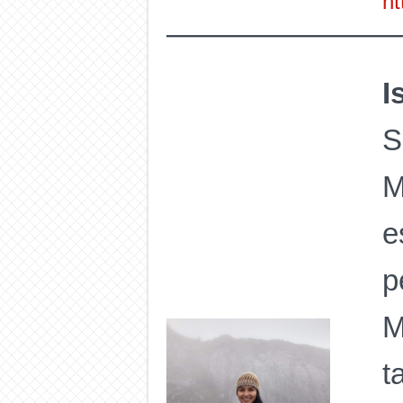
ht
I
S
M
e
p
M
t