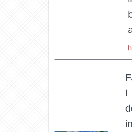
h
F
I
d
i