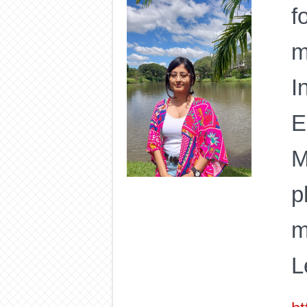
f
m
I
E
M
p
m
L