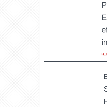
P
E
e
i
http