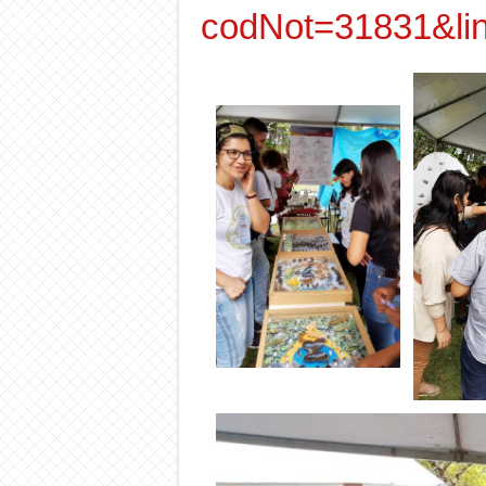
codNot=31831&li