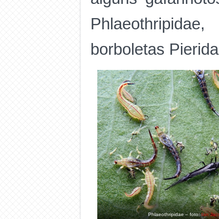
Phlaeothripidae
borboletas Pierid
Phlaeothripidae – foto:
Ian Jac