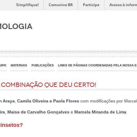
Simplifique!
Comunica BR
Participe
Acesso à infor
mologia
UIPE
MATERIAIS
PUBLICAÇÕES
LINKS DE PÁGINAS COORDENADAS PELA NOSSA E
a combinação que deu certo!
n Araya
,
Camila Oliveira e Paola Flores
com modificações por Marcel
ira
,
Maisa de Carvalho Gonçalves
e
Marcela Miranda de Lima
 insetos?