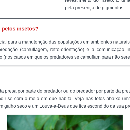
revestimento do inseto. É uma
pela presença de pigmentos.
 pelos insetos?
cial para a manutenção das populações em ambientes naturais.
redação (camuflagem, retro-orientação) e a comunicação in
ão (nos casos em que os predadores se camuflam para não sere
a presa por parte do predador ou do predador por parte da presa
undir-se com o meio em que habita. Veja nas fotos abaixo u
m galho seco e um Louva-a-Deus que fica escondido da sua pre