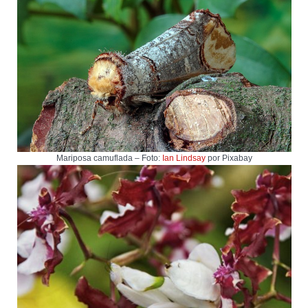
Mariposa camuflada – Foto:
Ian Lindsay
por Pixabay