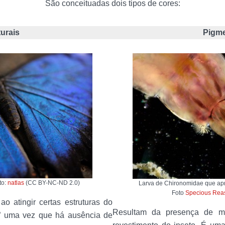
São conceituadas dois tipos de cores:
turais
Pigme
to:
natlas
(CC BY-NC-ND 2.0)
Larva de Chironomidae que ap
Foto
Specious Rea
ao atingir certas estruturas do
Resultam da presença de mol
ca” uma vez que há ausência de