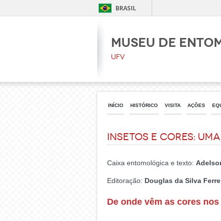
BRASIL
Museu de Ento
UFV
INÍCIO
HISTÓRICO
VISITA
AÇÕES
EQ
Insetos e cores: um
Caixa entomológica e texto:
Adelso
Editoração:
Douglas da Silva Ferre
De onde vêm as cores nos