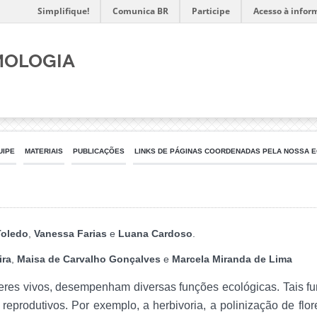
Simplifique!
Comunica BR
Participe
Acesso à infor
mologia
UIPE
MATERIAIS
PUBLICAÇÕES
LINKS DE PÁGINAS COORDENADAS PELA NOSSA E
Toledo
,
Vanessa Farias
e
Luana
Cardoso
.
ira
,
Maisa de Carvalho Gonçalves
e
Marcela Miranda de Lima
seres vivos, desempenham diversas funções ecológicas. Tais f
 reprodutivos. Por exemplo, a herbivoria, a polinização de fl