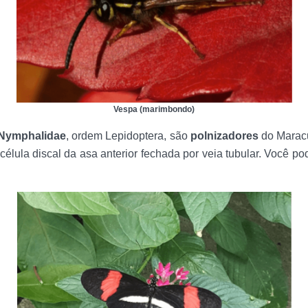
Vespa (marimbondo)
Nymphalidae
, ordem Lepidoptera, são
polnizadores
do Maracu
élula discal da asa anterior fechada por veia tubular. Você po