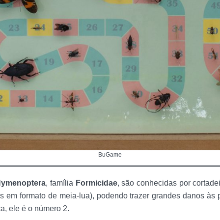
BuGame
ymenoptera
, família
Formicidae
, são conhecidas por cortade
tes em formato de meia-lua), podendo trazer grandes danos às
a, ele é o número 2.