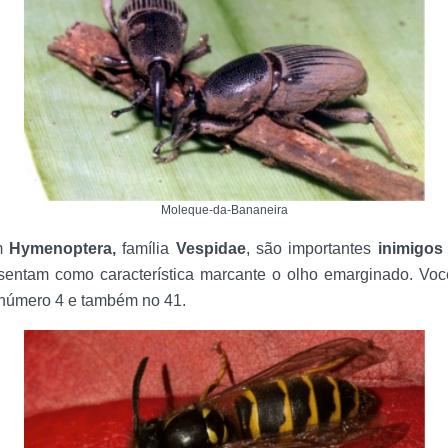
Moleque-da-Bananeira
em
Hymenoptera,
família
Vespidae
, são importantes
inimigos
resentam como característica marcante o olho emarginado. Voc
 número 4 e também no 41.