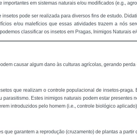
e importantes em sistemas naturais e/ou modificados (e.g., agr
de insetos pode ser realizada para diversos fins de estudo. Dida
fícios e/ou malefícios que essas atividades trazem a nós se
podemos classificar os insetos em Pragas, Inimigos Naturais e/
podem causar algum dano às culturas agrícolas, gerando perda
nsetos que realizam o controle populacional de insetos-praga. 
 parasitismo. Estes inimigos naturais podem estar presentes no
serem introduzidos pelo homem (i.e., controle biológico aplicado)
s que garantem a reprodução (cruzamento) de plantas a partir d